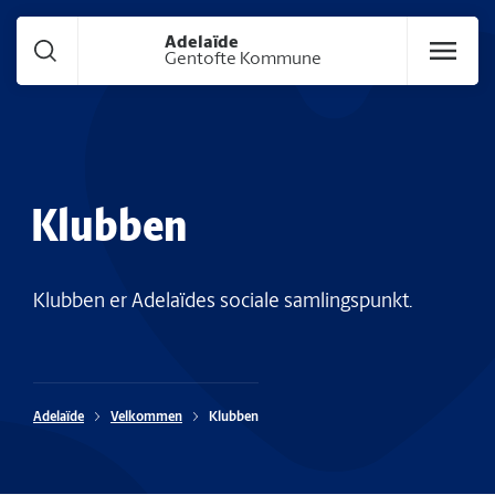
Gå til hoved indhold
Adelaïde
Gentofte Kommune
Klubben
Klubben er Adelaïdes sociale samlingspunkt.
Adelaïde
Velkommen
Klubben